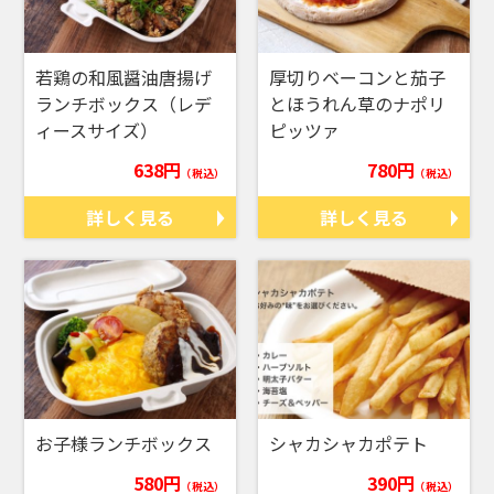
若鶏の和風醤油唐揚げ
厚切りベーコンと茄子
ランチボックス（レデ
とほうれん草のナポリ
ィースサイズ）
ピッツァ
638円
780円
（税込）
（税込）
詳しく見る
詳しく見る
お子様ランチボックス
シャカシャカポテト
580円
390円
（税込）
（税込）