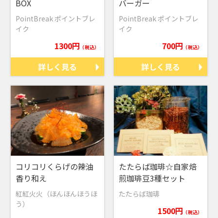
BOX
バーガー
PointBreak ポイントブレ
PointBreak ポイントブレ
イク
イク
1300円
700円
（税込）
（税込）
詳しく見る
詳しく見る
コリコリくらげの辣油
たたらば珈琲☆自家焙
香り和え
煎珈琲豆3種セット
紅紅火火（ほんほんほうほ
たたらば珈琲
う）
1500円
（税込）