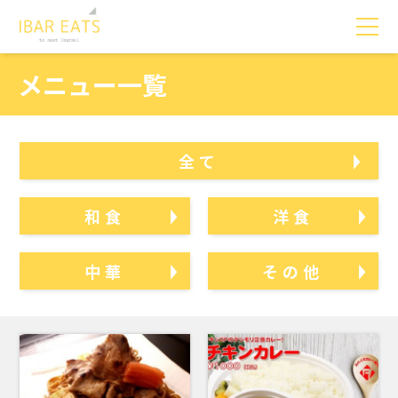
メニュー一覧
全て
和食
洋食
中華
その他