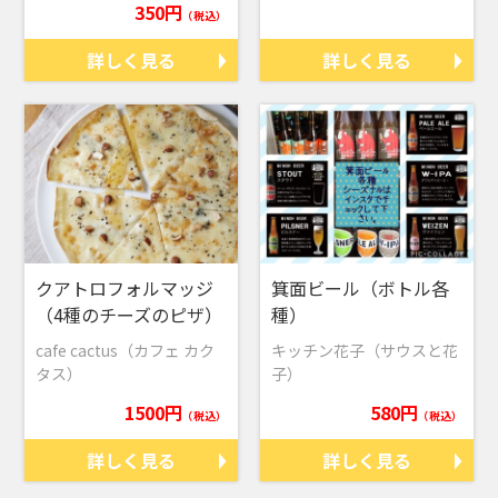
350円
（税込）
詳しく見る
詳しく見る
クアトロフォルマッジ
箕面ビール（ボトル各
（4種のチーズのピザ）
種）
cafe cactus（カフェ カク
キッチン花子（サウスと花
タス）
子）
1500円
580円
（税込）
（税込）
詳しく見る
詳しく見る