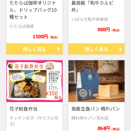
たたらば珈琲オリジナ
最高級「和牛カルビ
ル、ドリップバッグ10
丼」
種セット
いばらき和牛倶楽部
たたらば珈琲
980円
（税込）
1500円
（税込）
詳しく見る
詳しく見る
花子給食弁当
高級生食パン 晴れパン
キッチン花子（サウスと花
晴れ時々パン茨木店
子）
864円
（税込）